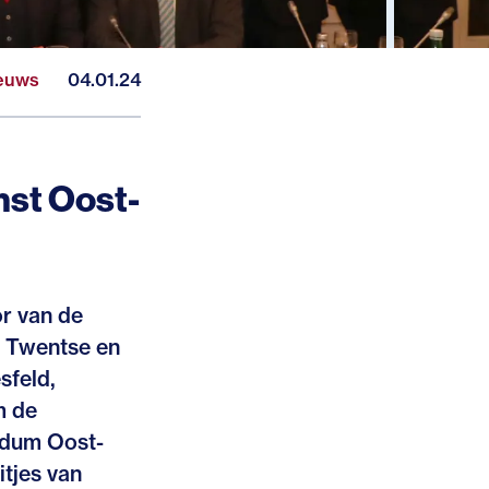
euws
04.01.24
st Oost-
r van de
n Twentse en
sfeld,
m de
ndum Oost-
tjes van