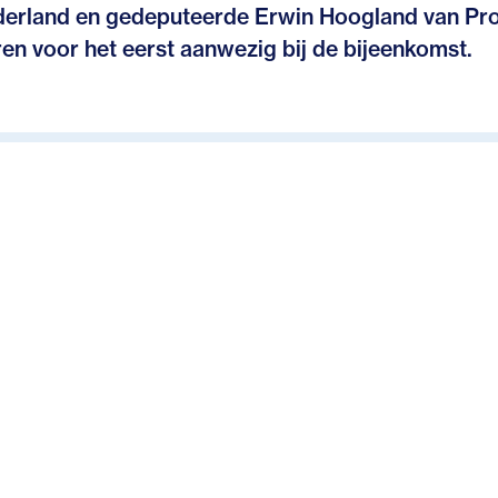
derland en gedeputeerde Erwin Hoogland van Pro
en voor het eerst aanwezig bij de bijeenkomst.
is een grensoverschrijdend samenwerkingsprogramma. Da
land en Overijssel, de regio’s Twente en de Achterhoek, de
nsterland, het Bezirk Münster en de EUREGIO op vier thema’
end samen. Deze vier onderwerpen zijn onderwijs, arbeidsm
top
leg was er onder meer aandacht voor het Interreg-project Eu
lijn dat tijdens de European Week in Brussel in de spotlig