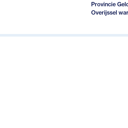
Provincie Gel
Overijssel war
Het memorandum 
provincies Gelder
Kreise in het Mü
grensoverschrijd
en mobiliteit.
Gezondheids
Tijdens het over
Doorlopende Leer