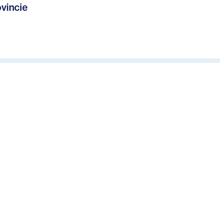
vincie
arin werken de
 Stadt Münster,
s
arkt, economie
regionale
hts kon worden