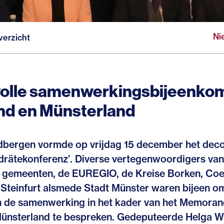
Ni
verzicht
olle samenwerkingsbijeenkom
nd en Münsterland
dbergen vormde op vrijdag 15 december het deco
andrätekonferenz’. Diverse vertegenwoordigers va
 gemeenten, de EUREGIO, de Kreise Borken, Coe
Steinfurt alsmede Stadt Münster waren bijeen o
n de samenwerking in het kader van het Memora
ünsterland te bespreken. Gedeputeerde Helga Wi