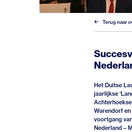
Terug naar o
Succesv
Nederla
Het Duitse La
jaarlijkse ‘L
Achterhoekse
Warendorf en 
voortgang va
Nederland – M