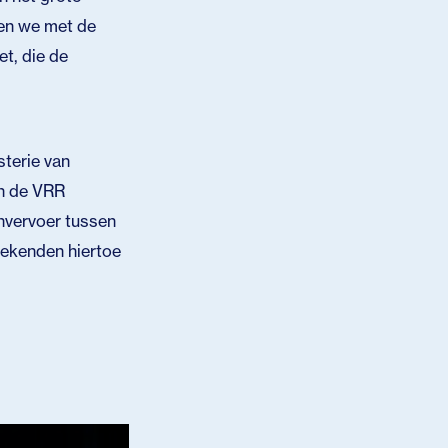
gen we met de
t, die de
sterie van
en de VRR
invervoer tussen
tekenden hiertoe