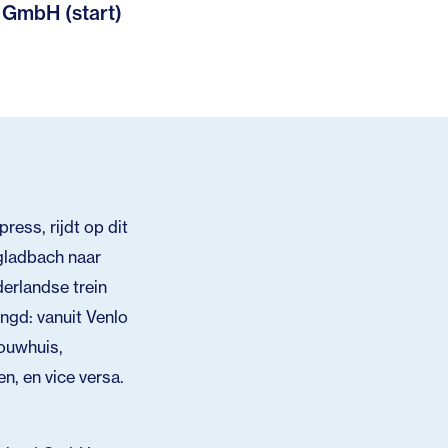
 GmbH (start)
ess, rijdt op dit
gladbach naar
erlandse trein
gd: vanuit Venlo
rouwhuis,
, en vice versa.