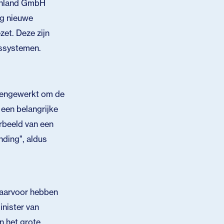
schland GmbH
ig nieuwe
et. Deze zijn
gssystemen.
mengewerkt om de
 een belangrijke
orbeeld van een
nding", aldus
Daarvoor hebben
inister van
n het grote