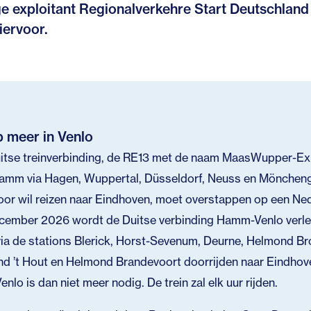
e exploitant Regionalverkehre Start Deutschland
iervoor.
 meer in Venlo
tse treinverbinding, de RE13 met de naam MaasWupper-Expr
amm via Hagen, Wuppertal, Düsseldorf, Neuss en Mönchen
oor wil reizen naar Eindhoven, moet overstappen op een Ned
cember 2026 wordt de Duitse verbinding Hamm-Venlo verlen
via de stations Blerick, Horst-Sevenum, Deurne, Helmond B
 ’t Hout en Helmond Brandevoort doorrijden naar Eindhoven
nlo is dan niet meer nodig. De trein zal elk uur rijden.