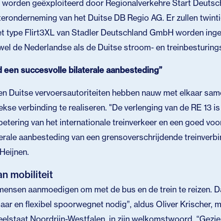
l worden geëxploiteerd door Regionalverkehre Start Deut
hteronderneming van het Duitse DB Regio AG. Er zullen twint
et type Flirt3XL van Stadler Deutschland GmbH worden ingez
wel de Nederlandse als de Duitse stroom- en treinbesturin
 een succesvolle bilaterale aanbesteding”
en Duitse vervoersautoriteiten hebben nauw met elkaar sa
kse verbinding te realiseren. "De verlenging van de RE 13 is
rbetering van het internationale treinverkeer en een goed vo
terale aanbesteding van een grensoverschrijdende treinverbi
 Heijnen.
n mobiliteit
mensen aanmoedigen om met de bus en de trein te reizen. 
ar en flexibel spoorwegnet nodig”, aldus Oliver Krischer, m
eelstaat Noordrijn-Westfalen, in zijn welkomstwoord. “Gezie