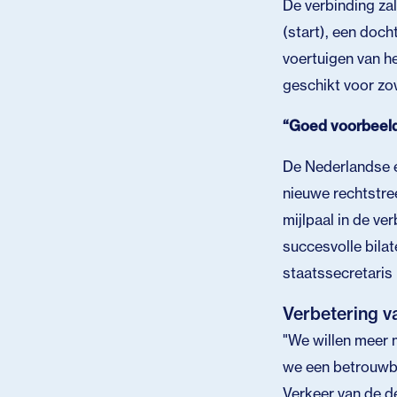
De verbinding za
(start), een doc
voertuigen van h
geschikt voor zo
“Goed voorbeeld
De Nederlandse 
nieuwe rechtstree
mijlpaal in de ve
succesvolle bila
staatssecretaris
Verbetering va
"We willen meer 
we een betrouwba
Verkeer van de d