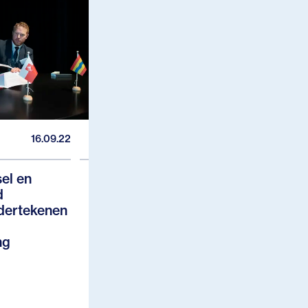
16.09.22
sel en
d
dertekenen
ng