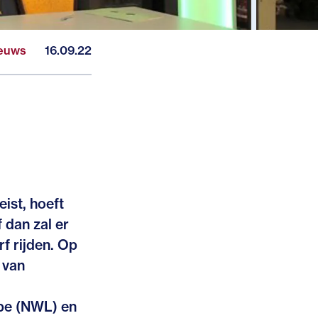
euws
16.09.22
ist, hoeft
 dan zal er
f rijden. Op
 van
pe (NWL) en