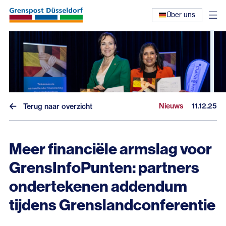
Über uns
Nieuws
11.12.25
Terug naar overzicht
Meer financiële armslag voor
GrensInfoPunten: partners
Nieuws
ondertekenen addendum
Interviews
tijdens Grenslandconferentie
Eerdere nieuwsbrieven