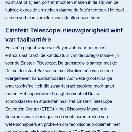
op straat of zij een portret mochten maken in de stijl van de
huidige expositie en stelden daarna de foto’s tentoon. Het doel:
samen verhalen vertellen, over (taal)grenzen heen.
Einstein Telescope: nieuwgierigheid wint
van taalbarrière
Er is één project waarover Bayer zichtbaar het meest
enthousiast raakt: de kandidatuur van de Euregio Maas-Rijn
voor de Einstein Telescope. De grensregio is samen met de
Duitse deelstaat Saksen en met Sardinië één van de drie
overgebleven kandidaatlocaties voor deze grootschalige
onderzoeksfaciliteit die zwaartekrachtsgolven moet gaan
meten. Het Jugendwerk brengt momenteel Duitse
schoolklassen en studenten naar het Einstein Telescope
Education Centre (ETEC) in het Discovery Museum in
Kerkrade, waar leerlingen in de voetsporen treden van
wetenschappers en proberen om technische problemen met
natuurkunde als basis op te lossen. “De Einstein Telescope is