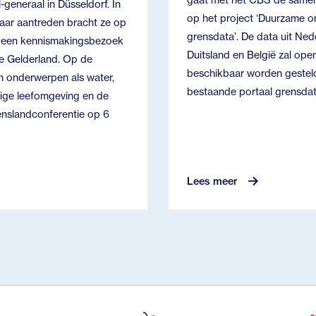
gaat met het CBS de same
-generaal in Düsseldorf. In
op het project ‘Duurzame on
haar aantreden bracht ze op
grensdata’. De data uit Ned
. een kennismakingsbezoek
Duitsland en België zal ope
ie Gelderland. Op de
beschikbaar worden gesteld
 onderwerpen als water,
bestaande portaal grensdat
lige leefomgeving en de
nslandconferentie op 6
Lees meer