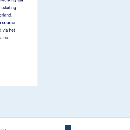
nwerking aan
tsluiting
erland,
n source
 via het
a.eu.