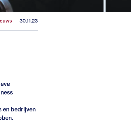
ieuws
30.11.23
ieve
iness
s en bedrijven
ebben
.