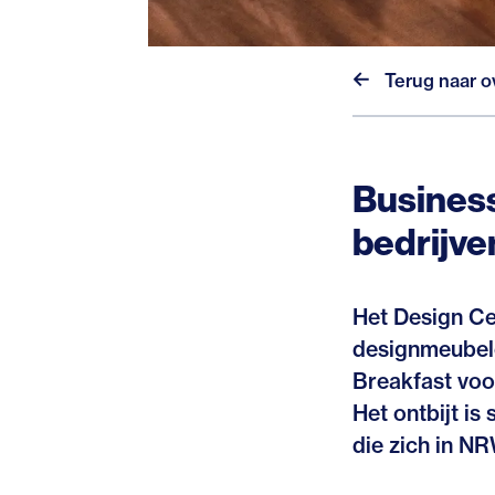
Terug naar o
Business
bedrijve
Het Design Cen
designmeubele
Breakfast voo
Het ontbijt is
die zich in N