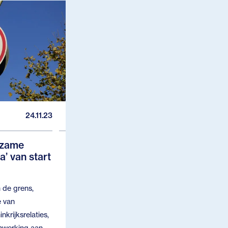
24.11.23
rzame
a’ van start
 de grens,
e van
krijksrelaties,