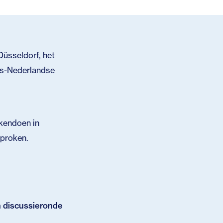
üsseldorf, het
its-Nederlandse
akendoen in
sproken.
n discussieronde