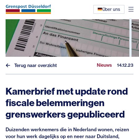
Über uns
Nieuws
14.12.23
Terug naar overzicht
Kamerbrief met update rond
fiscale belemmeringen
Nieuws
grenswerkers gepubliceerd
Interviews
Eerdere nieuwsbrieven
Duizenden werknemers die in Nederland wonen, reizen
voor hun werk dagelijks op en neer naar Duitsland,