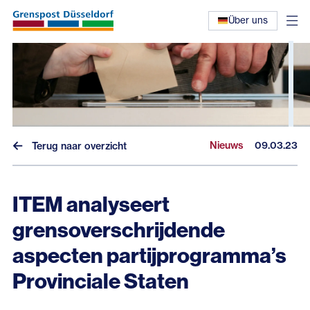
Über uns
Nieuws
09.03.23
Terug naar overzicht
ITEM analyseert
Nieuws
grensoverschrijdende
Interviews
aspecten partijprogramma’s
Eerdere nieuwsbrieven
Provinciale Staten