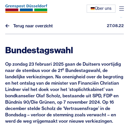
Über uns
27.08.22
Terug naar overzicht
Bundestagswahl
Op zondag 23 februari 2025 gaan de Duitsers voortijdig
Nieuws
e
naar de stembus voor de 21
Bundestagswahl, de
landelijke verkiezingen. Na onenigheid over de begroting
Interviews
en het ontslag van de minister van Financiën Christian
Lindner viel het doek voor het ‘stoplichtkabinet’ van
Eerdere nieuwsbrieven
bondkanselier Olaf Scholz, bestaande uit SPD, FDP en
Bündnis 90/Die Grünen, op 7 november 2024. Op 16
december stelde Scholz de ‘Vertrauensfrage’ in de
Bondsdag – verloor de stemming zoals verwacht – en
werd de weg vrijgemaakt voor nieuwe verkiezingen.