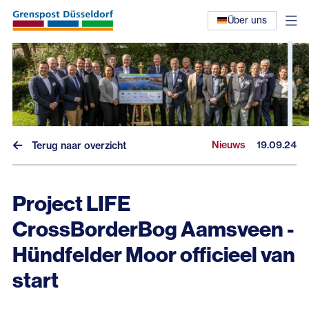
Über uns
Nieuws
19.09.24
Terug naar overzicht
Project LIFE
Nieuws
CrossBorderBog Aamsveen -
Interviews
Hündfelder Moor officieel van
Eerdere nieuwsbrieven
start