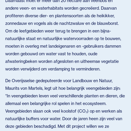
Daarnaast moet er meer dan 20 hectare aan veenbos en
andere veen- en waterhabitats worden gecreëerd. Daarvan
profiteren diverse dier- en plantensoorten als de heikikker,
zonnedauw en vogels als de nachtzwaluw en de blauwborst.
Om de leefgebieden weer terug te brengen in een bijna-
natuurlijke staat en natuurlijke watervoorraden op te bouwen,
moeten in overleg met landeigenaren en -gebruikers dammen
worden gebouwd om water vast te houden, oude
afwateringbeken worden afgesloten en uitheemse vegetatie
worden verwijderd om verdamping te verminderen.
De Overijsselse gedeputeerde voor Landbouw en Natuur,
Maurits von Martels, legt uit hoe belangrijk veengebieden zijn:
“In veengebieden leven veel verschillende planten en dieren, die
allemaal een belangrijke rol spelen in het ecosysteem.
Veengebieden slaan ook veel koolstof (CO₂) op en werken als
natuurlijke buffers voor water. Door de jaren heen zijn veel van
deze gebieden beschadigd. Met dit project willen we ze