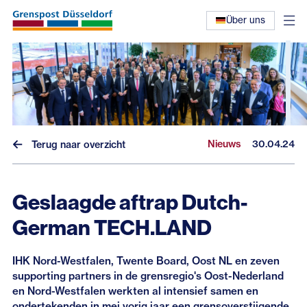
Über uns
Nieuws
30.04.24
Terug naar overzicht
Nieuws
Geslaagde aftrap Dutch-
German TECH.LAND
Interviews
Eerdere nieuwsbrieven
IHK Nord-Westfalen, Twente Board, Oost NL en zeven
supporting partners in de grensregio's Oost-Nederland
en Nord-Westfalen werkten al intensief samen en
ondertekenden in mei vorig jaar een
grensoverstijgende