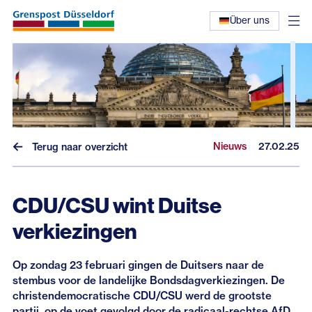
Über uns
Nieuws
27.02.25
Terug naar overzicht
CDU/CSU wint Duitse
Nieuws
verkiezingen
Interviews
Op zondag 23 februari gingen de Duitsers naar de
Eerdere nieuwsbrieven
stembus voor de landelijke Bondsdagverkiezingen. De
christendemocratische CDU/CSU werd de grootste
partij, op de voet gevolgd door de radicaal-rechtse AfD.